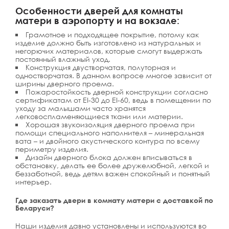
Особенности дверей для комнаты
матери в аэропорту и на вокзале:
Грамотное и подходящее покрытие, потому как
изделие должно быть изготовлено из натуральных и
негорючих материалов, которые смогут выдержать
постоянный влажный уход.
Конструкция двустворчатая, полуторная и
одностворчатая. В данном вопросе многое зависит от
ширины дверного проема.
Пожаростойкость дверной конструкции согласно
сертификатам от EI-30 до EI-60, ведь в помещении по
уходу за малышами часто хранятся
легковоспламеняющиеся ткани или материи.
Хорошая звукоизоляция дверного проема при
помощи специального наполнителя – минеральная
вата – и двойного акустического контура по всему
периметру изделия.
Дизайн дверного блока должен вписываться в
обстановку, делать ее более дружелюбной, легкой и
беззаботной, ведь детям важен спокойный и понятный
интерьер.
Где заказать двери в комнату матери с доставкой по
Беларуси?
Наши изделия давно установлены и используются во