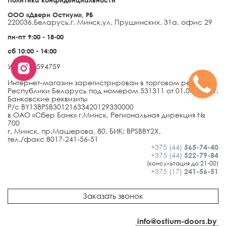
ООО «Двери Остиум», РБ
220036
,
Беларусь
,
г. Минск
,
ул. Прушинских, 31а, офис 29
пн-пт 9:00 - 18-00
сб 10:00 - 14:00
УНП 691594759
Интернет-магазин зарегистрирован в торговом реестре
Республики Беларусь под номером 531311 от 01.04.2022 г.
Банковские реквизиты
Р/с BY13BPSB30121633420129330000
в ОАО «Сбер Банк» г.Минск, Региональная дирекция №
700
г. Минск, пр.Машерова, 80, БИК: BPSBBY2X,
тел./факс 8017-241-56-51
+375 (44)
565-74-40
+375 (44)
522-79-84
(консультация до 21-00)
+375 (17)
241-56-51
Заказать звонок
info@ostium-doors.by