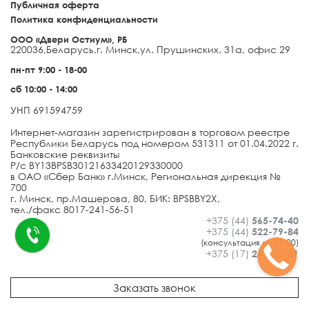
Публичная оферта
Политика конфиденциальности
ООО «Двери Остиум», РБ
220036
,
Беларусь
,
г. Минск
,
ул. Прушинских, 31а, офис 29
пн-пт 9:00 - 18-00
сб 10:00 - 14:00
УНП 691594759
Интернет-магазин зарегистрирован в торговом реестре
Республики Беларусь под номером 531311 от 01.04.2022 г.
Банковские реквизиты
Р/с BY13BPSB30121633420129330000
в ОАО «Сбер Банк» г.Минск, Региональная дирекция №
700
г. Минск, пр.Машерова, 80, БИК: BPSBBY2X,
тел./факс 8017-241-56-51
+375 (44)
565-74-40
+375 (44)
522-79-84
(консультация до 21-00)
+375 (17)
241-56-51
Заказать звонок