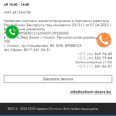
сб 10:00 - 14:00
УНП 691594759
Интернет-магазин зарегистрирован в торговом реестре
Республики Беларусь под номером 531311 от 01.04.2022 г.
Банковские реквизиты
Р/с BY13BPSB30121633420129330000
в ОАО «Сбер Банк» г.Минск, Региональная дирекция №
700
г. Минск, пр.Машерова, 80, БИК: BPSBBY2X,
тел./факс 8017-241-56-51
+375 (44)
565-74-40
+375 (44)
522-79-84
(консультация до 21-00)
+375 (17)
241-56-51
Заказать звонок
info@ostium-doors.by
©2013 - 2026 OOO «Двери Остиум». Все права защищены.