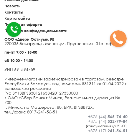
Новости
Контакты
Карта сайта
Публичная оферта
Политика конфиденциальности
ООО «Двери Остиум», РБ
220036
,
Беларусь
,
г. Минск
,
ул. Прушинских, 31а, офис 29
пн-пт 9:00 - 18-00
сб 10:00 - 14:00
УНП 691594759
Интернет-магазин зарегистрирован в торговом реестре
Республики Беларусь под номером 531311 от 01.04.2022 г.
Банковские реквизиты
Р/с BY13BPSB30121633420129330000
в ОАО «Сбер Банк» г.Минск, Региональная дирекция №
700
г. Минск, пр.Машерова, 80, БИК: BPSBBY2X,
тел./факс 8017-241-56-51
+375 (44)
565-74-40
+375 (44)
522-79-84
(консультация до 21-00)
+375 (17)
241-56-51