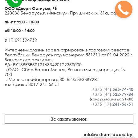
ООО «Двери Остиум», РБ
220036
,
Беларусь
,
г. Минск
,
ул. Прушинских, 31а, офис 29
пн-пт 9:00 - 18-00
сб 10:00 - 14:00
УНП 691594759
Интернет-магазин зарегистрирован в торговом реестре
Республики Беларусь под номером 531311 от 01.04.2022 г.
Банковские реквизиты
Р/с BY13BPSB30121633420129330000
в ОАО «Сбер Банк» г.Минск, Региональная дирекция №
700
г. Минск, пр.Машерова, 80, БИК: BPSBBY2X,
тел./факс 8017-241-56-51
+375 (44)
565-74-40
+375 (44)
522-79-84
(консультация до 21-00)
+375 (17)
241-56-51
Заказать звонок
info@ostium-doors.by