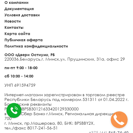
О компании
Документация
Условия доставки
Новости
Контакты
Карта сайта
Публичная оферта
Политика конфиденциальности
ООО «Двери Остиум», РБ
220036
,
Беларусь
,
г. Минск
,
ул. Прушинских, 31а, офис 29
пн-пт 9:00 - 18-00
сб 10:00 - 14:00
УНП 691594759
Интернет-магазин зарегистрирован в торговом реестре
Республики Беларусь под номером 531311 от 01.04.2022 г.
Банковские реквизиты
Р/с BY13BPSB30121633420129330000
в ОАО «Сбер Банк» г.Минск, Региональная дирекция №
700
г. Минск, пр.Машерова, 80, БИК: BPSBBY2X,
тел./факс 8017-241-56-51
+375 (44)
565-74-40