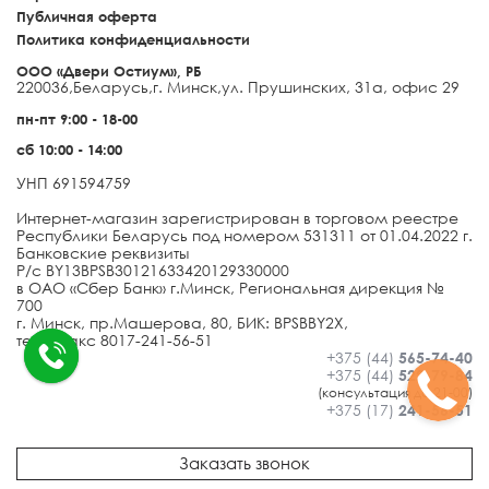
Публичная оферта
Политика конфиденциальности
ООО «Двери Остиум», РБ
220036
,
Беларусь
,
г. Минск
,
ул. Прушинских, 31а, офис 29
пн-пт 9:00 - 18-00
сб 10:00 - 14:00
УНП 691594759
Интернет-магазин зарегистрирован в торговом реестре
Республики Беларусь под номером 531311 от 01.04.2022 г.
Банковские реквизиты
Р/с BY13BPSB30121633420129330000
в ОАО «Сбер Банк» г.Минск, Региональная дирекция №
700
г. Минск, пр.Машерова, 80, БИК: BPSBBY2X,
тел./факс 8017-241-56-51
+375 (44)
565-74-40
+375 (44)
522-79-84
(консультация до 21-00)
+375 (17)
241-56-51
Заказать звонок