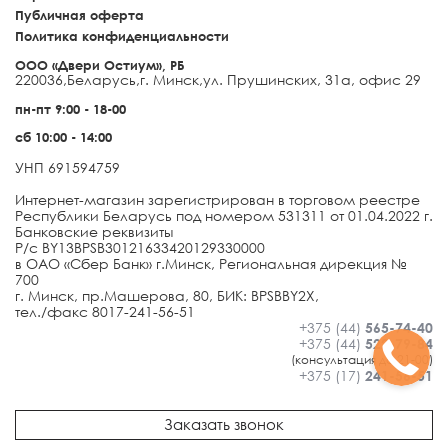
Публичная оферта
Политика конфиденциальности
ООО «Двери Остиум», РБ
220036
,
Беларусь
,
г. Минск
,
ул. Прушинских, 31а, офис 29
пн-пт 9:00 - 18-00
сб 10:00 - 14:00
УНП 691594759
Интернет-магазин зарегистрирован в торговом реестре
Республики Беларусь под номером 531311 от 01.04.2022 г.
Банковские реквизиты
Р/с BY13BPSB30121633420129330000
в ОАО «Сбер Банк» г.Минск, Региональная дирекция №
700
г. Минск, пр.Машерова, 80, БИК: BPSBBY2X,
тел./факс 8017-241-56-51
+375 (44)
565-74-40
+375 (44)
522-79-84
(консультация до 21-00)
+375 (17)
241-56-51
Заказать звонок